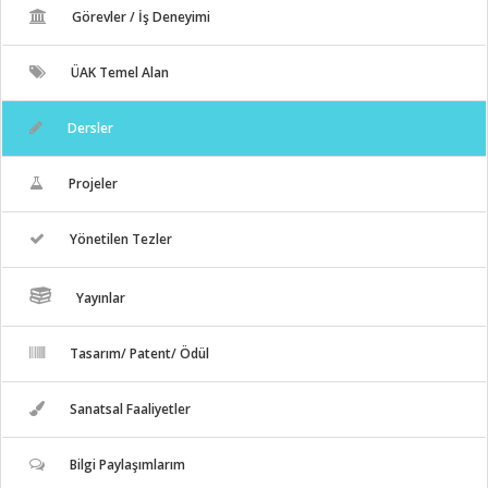
Görevler / İş Deneyimi
ÜAK Temel Alan
Dersler
Projeler
Yönetilen Tezler
Yayınlar
Tasarım/ Patent/ Ödül
Sanatsal Faaliyetler
Bilgi Paylaşımlarım