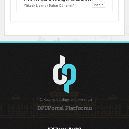
İncele
Yüksek Lisans / Bahar Dönemi /
T.C. Kütahya Dumlupınar Üniversitesi
DPUPortal Platformu
DPUPortal Nedir?