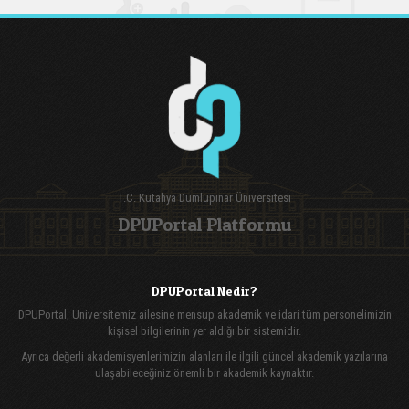
T.C. Kütahya Dumlupınar Üniversitesi
DPUPortal Platformu
DPUPortal Nedir?
DPUPortal, Üniversitemiz ailesine mensup akademik ve idari tüm personelimizin
kişisel bilgilerinin yer aldığı bir sistemidir.
Ayrıca değerli akademisyenlerimizin alanları ile ilgili güncel akademik yazılarına
ulaşabileceğiniz önemli bir akademik kaynaktır.