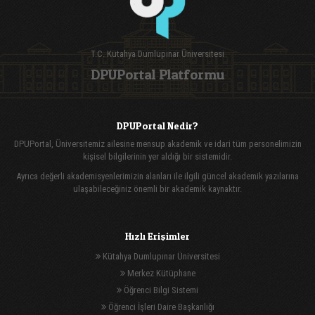
T.C. Kütahya Dumlupınar Üniversitesi
DPUPortal Platformu
DPUPortal Nedir?
DPUPortal, Üniversitemiz ailesine mensup akademik ve idari tüm personelimizin
kişisel bilgilerinin yer aldığı bir sistemidir.
Ayrıca değerli akademisyenlerimizin alanları ile ilgili güncel akademik yazılarına
ulaşabileceğiniz önemli bir akademik kaynaktır.
Hızlı Erişimler
Kütahya Dumlupınar Üniversitesi
Merkez Kütüphane
Öğrenci Bilgi Sistemi
Öğrenci İşleri Daire Başkanlığı