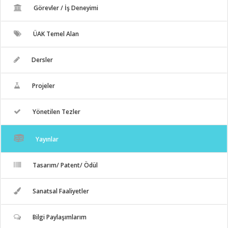
Görevler / İş Deneyimi
ÜAK Temel Alan
Dersler
Projeler
Yönetilen Tezler
Yayınlar
Tasarım/ Patent/ Ödül
Sanatsal Faaliyetler
Bilgi Paylaşımlarım