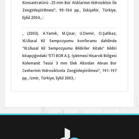
Konsantratörü -25 mm Bor Atıklarının Hidrosiklon İle
Zenginleştirilmesi“, 99-104 pp., Eskişehir, Türkiye,
Eylül 2004., :
, (2003). A.Yamık, M.Çınar, U.Demir, O.Şahbaz,
XI.Ulusal Kil Sempozyumu konferansı dahilinde
“XI.Ulusal Kil Sempozyumu Bildiriler Kitabı“ bildiri
kitapçığındaki “ETİ BOR A.Ş. İşletmesi Hisarcık Bölgesi
Kolemanit Tesisi 3 mm Elek Altından Alınan Bor
Cevherinin Hidrosiklonla Zenginleştirilmesi“, 191-197
pp., İzmir, Türkiye, Eylül 2003, :