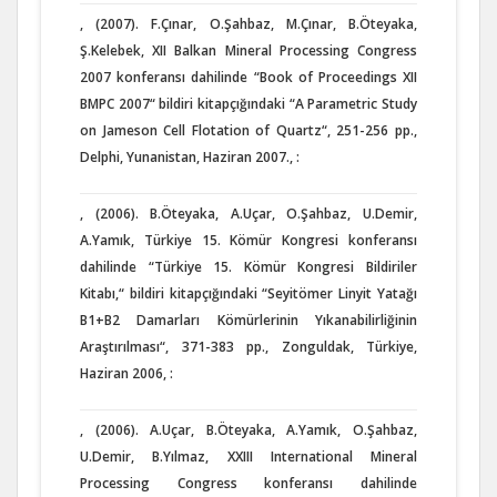
, (2007). F.Çınar, O.Şahbaz, M.Çınar, B.Öteyaka,
Ş.Kelebek, XII Balkan Mineral Processing Congress
2007 konferansı dahilinde “Book of Proceedings XII
BMPC 2007“ bildiri kitapçığındaki “A Parametric Study
on Jameson Cell Flotation of Quartz“, 251-256 pp.,
Delphi, Yunanistan, Haziran 2007., :
, (2006). B.Öteyaka, A.Uçar, O.Şahbaz, U.Demir,
A.Yamık, Türkiye 15. Kömür Kongresi konferansı
dahilinde “Türkiye 15. Kömür Kongresi Bildiriler
Kitabı,“ bildiri kitapçığındaki “Seyitömer Linyit Yatağı
B1+B2 Damarları Kömürlerinin Yıkanabilirliğinin
Araştırılması“, 371-383 pp., Zonguldak, Türkiye,
Haziran 2006, :
, (2006). A.Uçar, B.Öteyaka, A.Yamık, O.Şahbaz,
U.Demir, B.Yılmaz, XXIII International Mineral
Processing Congress konferansı dahilinde