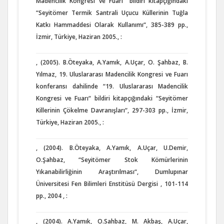
Madencilik Kongresi ve Fuarı“ bildiri kitapçığındaki
“Seyitömer Termik Santrali Uçucu Küllerinin Tuğla
Katkı Hammaddesi Olarak Kullanımı“, 385-389 pp.,
İzmir, Türkiye, Haziran 2005., :
, (2005). B.Öteyaka, A.Yamık, A.Uçar, O. Şahbaz, B.
Yılmaz, 19. Uluslararası Madencilik Kongresi ve Fuarı
konferansı dahilinde “19. Uluslararası Madencilik
Kongresi ve Fuarı“ bildiri kitapçığındaki “Seyitömer
Killerinin Çökelme Davranışları“, 297-303 pp., İzmir,
Türkiye, Haziran 2005., :
, (2004). B.Öteyaka, A.Yamık, A.Uçar, U.Demir,
O.Şahbaz, “Seyitömer Stok Kömürlerinin
Yıkanabilirliğinin Araştırılması“, Dumlupınar
Üniversitesi Fen Bilimleri Enstitüsü Dergisi , 101-114
pp., 2004 , :
, (2004). A.Yamık, O.Sahbaz, M. Akbaş, A.Uçar,