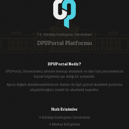
T.C. Kütahya Dumlupınar Üniversitesi
DPUPortal Platformu
DPUPortal Nedir?
DPUPortal, Üniversitemiz ailesine mensup akademik ve idari tüm personelimizin
kişisel bilgilerinin yer aldığı bir sistemidir.
Ayrıca değerli akademisyenlerimizin alanları ile ilgili güncel akademik yazılarına
ulaşabileceğiniz önemli bir akademik kaynaktır.
Hızlı Erişimler
Kütahya Dumlupınar Üniversitesi
Merkez Kütüphane