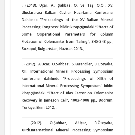
, (2013). Uçar, A., Şahbaz, O. ve Taş, O.Ö., XV.
Uluslararası Balkan Cevher Hazırlama Konferansı
Dahilinde “Proceedings of the XV Balkan Mineral
Processing Congress” bildiri kitapçığındaki “Effects of
Some Ooperational Parameters for Column
Flotation of Colemanite from Tailing”, 345-348 pp.,
Sozopol, Bulgaristan, Haziran 2013., :
, (2012). A.Uçar, O.Şahbaz, S.Kerenciler, B.Öteyaka,
XIII. International Mineral Processing Symposium
konferansı dahilinde “Proceedings of XIIIth of
International Mineral Processing Symposium“ bildiri
kitapçığındaki “Effect of Bias Factor on Colemanite
Recovery in Jameson Cell“, 1003-1008 pp., Bodrum,
Türkiye, Ekim 2012, :
, (2012). O.Şahbaz, A.Uçar, B.Öteyaka,
XIIIth.International Mineral Processing Symposium