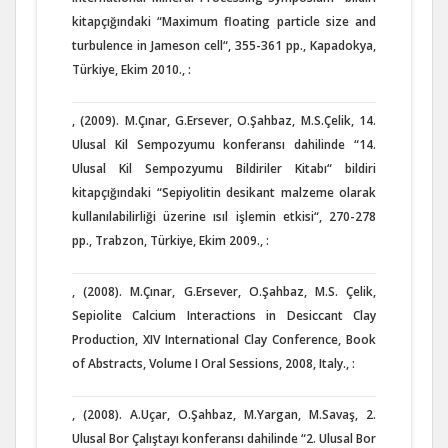
kitapçığındaki “Maximum floating particle size and
turbulence in Jameson cell“, 355-361 pp., Kapadokya,
Türkiye, Ekim 2010., :
, (2009). M.Çınar, G.Ersever, O.Şahbaz, M.S.Çelik, 14.
Ulusal Kil Sempozyumu konferansı dahilinde “14.
Ulusal Kil Sempozyumu Bildiriler Kitabı“ bildiri
kitapçığındaki “Sepiyolitin desikant malzeme olarak
kullanılabilirliği üzerine ısıl işlemin etkisi“, 270-278
pp., Trabzon, Türkiye, Ekim 2009., :
, (2008). M.Çınar, G.Ersever, O.Şahbaz, M.S. Çelik,
Sepiolite Calcium Interactions in Desiccant Clay
Production, XIV International Clay Conference, Book
of Abstracts, Volume I Oral Sessions, 2008, Italy., :
, (2008). A.Uçar, O.Şahbaz, M.Yargan, M.Savaş, 2.
Ulusal Bor Çalıştayı konferansı dahilinde “2. Ulusal Bor