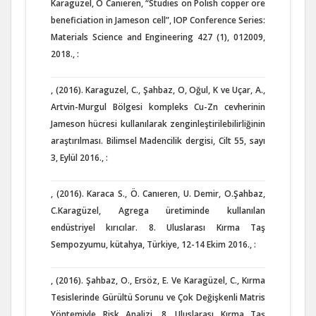
Karagüzel, Ö Canieren, “Studies on Polish copper ore
beneficiation in Jameson cell”, IOP Conference Series:
Materials Science and Engineering 427 (1), 012009,
2018., :
, (2016). Karaguzel, C., Şahbaz, O, Oğul, K ve Uçar, A.,
Artvin-Murgul Bölgesi kompleks Cu-Zn cevherinin
Jameson hücresi kullanılarak zenginleştirilebilirliğinin
araştırılması. Bilimsel Madencilik dergisi, Cilt 55, sayı
3, Eylül 2016., :
, (2016). Karaca S., Ö. Canıeren, U. Demir, O.Şahbaz,
C.Karagüzel, Agrega üretiminde kullanılan
endüstriyel kırıcılar. 8. Uluslarası Kırma Taş
Sempozyumu, kütahya, Türkiye, 12-14 Ekim 2016., :
, (2016). Şahbaz, O., Ersöz, E. Ve Karagüzel, C., Kırma
Tesislerinde Gürültü Sorunu ve Çok Değişkenli Matris
Yöntemiyle Risk Analizi, 8. Uluslarası Kırma Taş