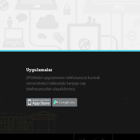
Uygulamalar
DPUMobil uygulamasını telefonunuza kurarak
üniversitemiz hakkındaki herşeye cep
telefonunuzdan ulaşabilirsiniz.