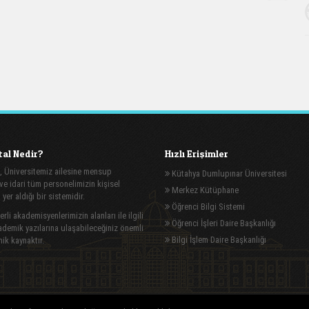
al Nedir?
Hızlı Erişimler
, Üniversitemiz ailesine mensup
Kütahya Dumlupınar Üniversitesi
e idari tüm personelimizin kişisel
Merkez Kütüphane
n yer aldığı bir sistemidir.
Öğrenci Bilgi Sistemi
rli akademisyenlerimizin alanları ile ilgili
Öğrenci İşleri Daire Başkanlığı
demik yazılarına ulaşabileceğiniz önemli
Bilgi İşlem Daire Başkanlığı
ik kaynaktır.