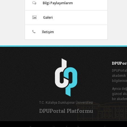
Bilgi Paylaşımlarım
Galeri
İletişim
DPUPort
DPUPortal
akademik v
bilgilerini
Ayrıca değe
güncel aka
bir akadem
T.C. Kütahya Dumlupınar Üniversitesi
DPUPortal Platformu