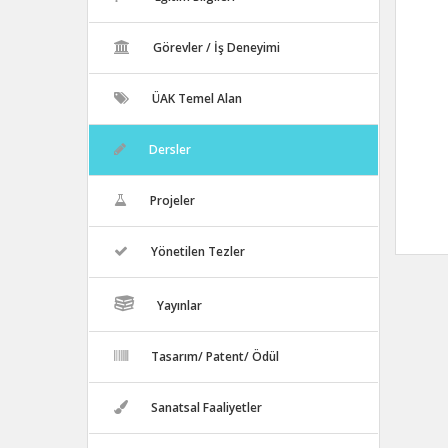
Görevler / İş Deneyimi
ÜAK Temel Alan
Dersler
Projeler
Yönetilen Tezler
Yayınlar
Tasarım/ Patent/ Ödül
Sanatsal Faaliyetler