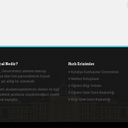
al Nedir?
Hızlı Erişimler
, Üniversitemiz ailesine mensup
Kütahya Dumlupınar Üniversitesi
e idari tüm personelimizin kişisel
Merkez Kütüphane
n yer aldığı bir sistemidir.
Öğrenci Bilgi Sistemi
rli akademisyenlerimizin alanları ile ilgili
Öğrenci İşleri Daire Başkanlığı
demik yazılarına ulaşabileceğiniz önemli
Bilgi İşlem Daire Başkanlığı
ik kaynaktır.