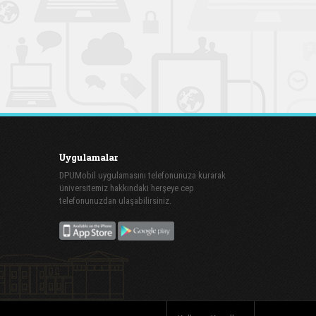
Uygulamalar
DPUMobil uygulamasını telefonunuza kurarak
üniversitemiz hakkındaki herşeye cep
telefonunuzdan ulaşabilirsiniz.