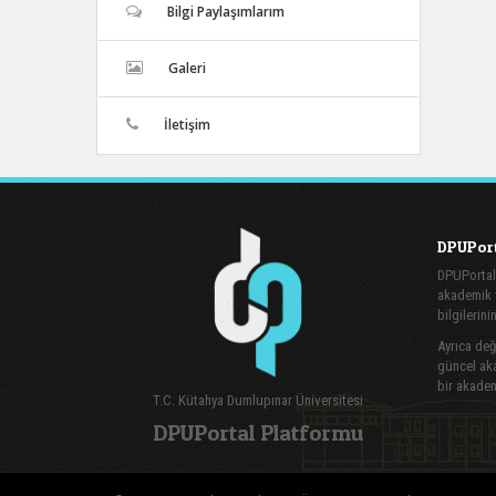
Bilgi Paylaşımlarım
Galeri
İletişim
DPUPort
DPUPortal
akademik v
bilgilerini
Ayrıca değe
güncel aka
bir akadem
T.C. Kütahya Dumlupınar Üniversitesi
DPUPortal Platformu