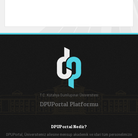
T.C. Kütahya Dumlupınar Üniversitesi
DPUPortal Platformu
DPUPortal Nedir?
DPUPortal, Üniversitemiz ailesine mensup akademik ve idari tüm personelimizin