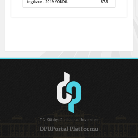
İngilizce
- 2019 YÖKDİL
87.5
T.C. Kütahya Dumlupınar Üniversitesi
DPUPortal Platformu