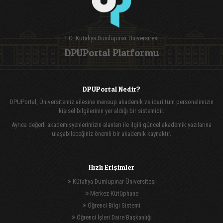
T.C. Kütahya Dumlupınar Üniversitesi
DPUPortal Platformu
DPUPortal Nedir?
DPUPortal, Üniversitemiz ailesine mensup akademik ve idari tüm personelimizin
kişisel bilgilerinin yer aldığı bir sistemidir.
Ayrıca değerli akademisyenlerimizin alanları ile ilgili güncel akademik yazılarına
ulaşabileceğiniz önemli bir akademik kaynaktır.
Hızlı Erişimler
Kütahya Dumlupınar Üniversitesi
Merkez Kütüphane
Öğrenci Bilgi Sistemi
Öğrenci İşleri Daire Başkanlığı