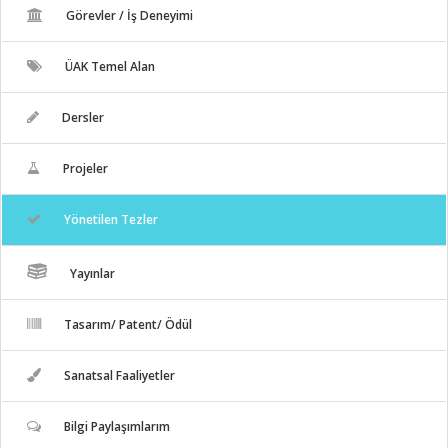
Görevler / İş Deneyimi
ÜAK Temel Alan
Dersler
Projeler
Yönetilen Tezler
Yayınlar
Tasarım/ Patent/ Ödül
Sanatsal Faaliyetler
Bilgi Paylaşımlarım