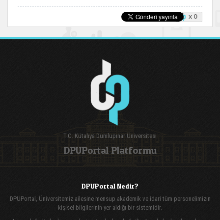
x 0
T.C. Kütahya Dumlupınar Üniversitesi
DPUPortal Platformu
DPUPortal Nedir?
DPUPortal, Üniversitemiz ailesine mensup akademik ve idari tüm personelimizin
kişisel bilgilerinin yer aldığı bir sistemidir.