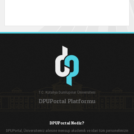
T.C. Kütahya Dumlupınar Üniversitesi
DPUPortal Platformu
DPUPortal Nedir?
DPUPortal, Üniversitemiz ailesine mensup akademik ve idari tüm personelimizin