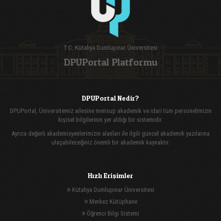
T.C. Kütahya Dumlupınar Üniversitesi
DPUPortal Platformu
DPUPortal Nedir?
DPUPortal, Üniversitemiz ailesine mensup akademik ve idari tüm personelimizin
kişisel bilgilerinin yer aldığı bir sistemidir.
Ayrıca değerli akademisyenlerimizin alanları ile ilgili güncel akademik yazılarına
ulaşabileceğiniz önemli bir akademik kaynaktır.
Hızlı Erişimler
Kütahya Dumlupınar Üniversitesi
Merkez Kütüphane
Öğrenci Bilgi Sistemi