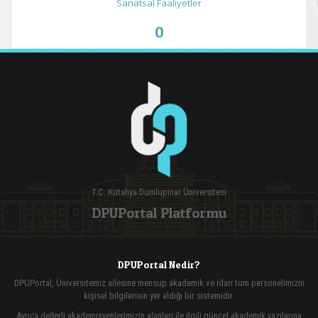
Sanatsal Faaliyetler
0
T.C. Kütahya Dumlupınar Üniversitesi
DPUPortal Platformu
DPUPortal Nedir?
DPUPortal, Üniversitemiz ailesine mensup akademik ve idari tüm personelimizin
kişisel bilgilerinin yer aldığı bir sistemidir.
Ayrıca değerli akademisyenlerimizin alanları ile ilgili güncel akademik yazılarına