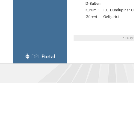
D-Bulten
Kurum : T.C. Dumlupınar Ün
Görevi : Geliştirici
* Bu içe