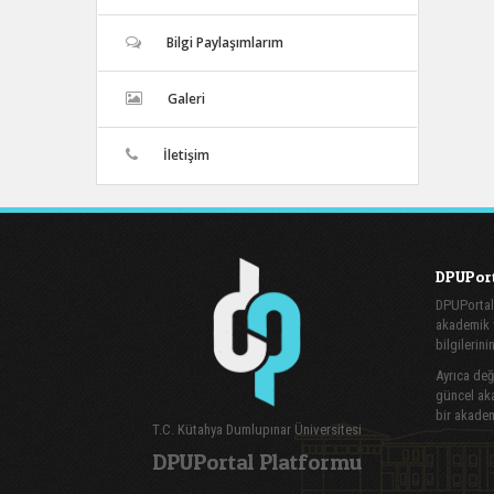
Bilgi Paylaşımlarım
Galeri
İletişim
DPUPort
DPUPortal
akademik v
bilgilerini
Ayrıca değe
güncel aka
bir akadem
T.C. Kütahya Dumlupınar Üniversitesi
DPUPortal Platformu