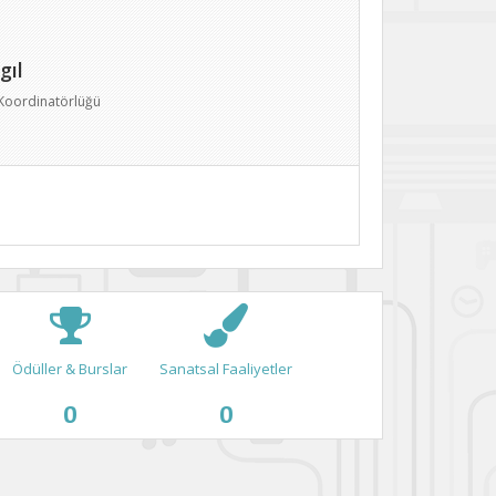
gıl
i Koordinatörlüğü
Ödüller & Burslar
Sanatsal Faaliyetler
0
0