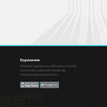
Uygulamalar
DPUMobil uygulamasını telefonunuza kurarak
üniversitemiz hakkındaki herşeye cep
telefonunuzdan ulaşabilirsiniz.