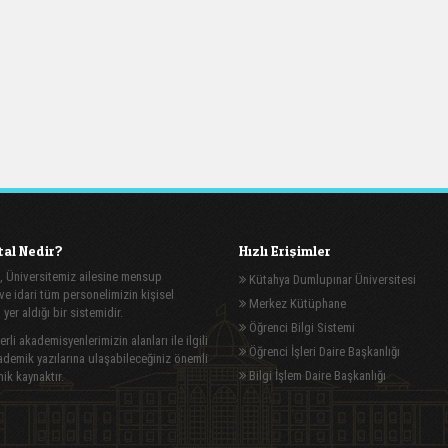
al Nedir?
Hızlı Erişimler
, Üniversitemiz ailesine mensup
Kütahya Dumlupınar Üniversitesi
e idari tüm personelimizin kişisel
Merkez Kütüphane
n yer aldığı bir sistemidir.
Öğrenci Bilgi Sistemi
rli akademisyenlerimizin alanları ile ilgili
Öğrenci İşleri Daire Başkanlığı
demik yazılarına ulaşabileceğiniz önemli
Bilgi İşlem Daire Başkanlığı
ik kaynaktır.