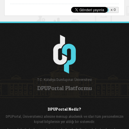
x 0
T.C. Kütahya Dumlupınar Üniversitesi
DPUPortal Platformu
DPUPortal Nedir?
DPUPortal, Üniversitemiz ailesine mensup akademik ve idari tüm personelimizin
kişisel bilgilerinin yer aldığı bir sistemidir.