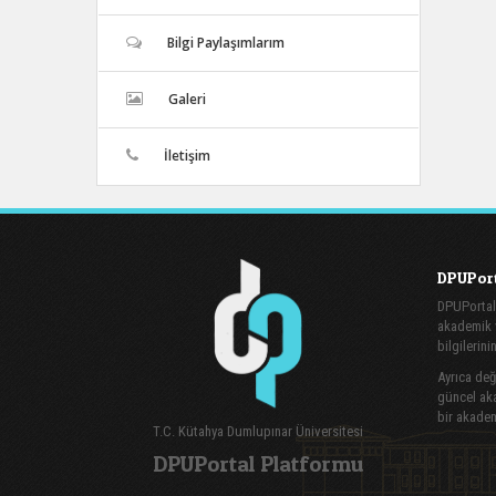
Bilgi Paylaşımlarım
Galeri
İletişim
DPUPort
DPUPortal
akademik v
bilgilerini
Ayrıca değe
güncel aka
bir akadem
T.C. Kütahya Dumlupınar Üniversitesi
DPUPortal Platformu