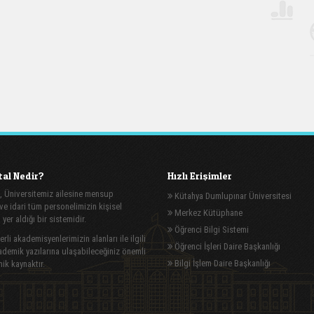
al Nedir?
Hızlı Erişimler
, Üniversitemiz ailesine mensup
Kütahya Dumlupınar Üniversitesi
e idari tüm personelimizin kişisel
Merkez Kütüphane
n yer aldığı bir sistemidir.
Öğrenci Bilgi Sistemi
rli akademisyenlerimizin alanları ile ilgili
Öğrenci İşleri Daire Başkanlığı
demik yazılarına ulaşabileceğiniz önemli
Bilgi İşlem Daire Başkanlığı
ik kaynaktır.