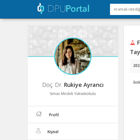
F
Tay
202
İle
Doç. Dr.
Rukiye Ayrancı
Simav Meslek Yüksekokulu
Profil
Kişisel