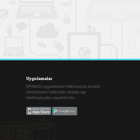
Uygulamalar
DPUMobil uygulamasını telefonunuza kurarak
üniversitemiz hakkındaki herşeye cep
telefonunuzdan ulaşabilirsiniz.