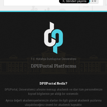
x 0
T.C. Kütahya Dumlupınar Üniversitesi
DPUPortal Platformu
DPUPortal Nedir?
DPUPortal, Üniversitemiz ailesine mensup akademik ve idari tüm personelimizin
kişisel bilgilerinin yer aldığı bir sistemidir.
Ayrıca değerli akademisyenlerimizin alanları ile ilgili güncel akademik yazılarına
ulaşabileceğiniz önemli bir akademik kaynaktır.