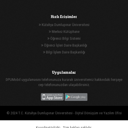
Hızlı Erişimler
Kütahya Dumlupınar Üniversitesi
Merkez Kütüphane
Öğrenci Bilgi Sistemi
Öğrenci İşleri Daire Başkanlığı
Bilgi İşlem Daire Başkanlığı
Uygulamalar
DPUMobil uygulamasını telefonunuza kurarak üniversitemiz hakkındaki herşeye
cep telefonunuzdan ulaşabilirsiniz.
© 2024 T.C. Kütahya Dumlupınar Üniversitesi -
Dijital Dönüşüm ve Yazılım Ofisi
Koordinatörlüğü
, Tüm hakları saklıdır.