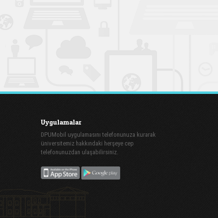
Uygulamalar
DPUMobil uygulamasını telefonunuza kurarak
üniversitemiz hakkındaki herşeye cep
telefonunuzdan ulaşabilirsiniz.