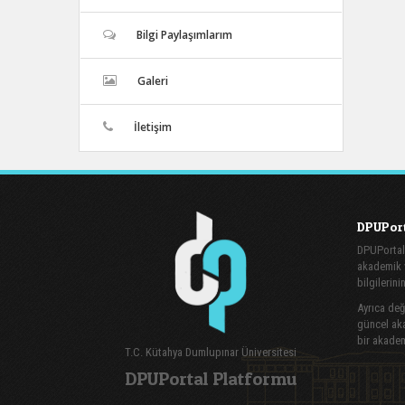
Bilgi Paylaşımlarım
Galeri
İletişim
DPUPort
DPUPortal
akademik v
bilgilerini
Ayrıca değe
güncel aka
bir akadem
T.C. Kütahya Dumlupınar Üniversitesi
DPUPortal Platformu