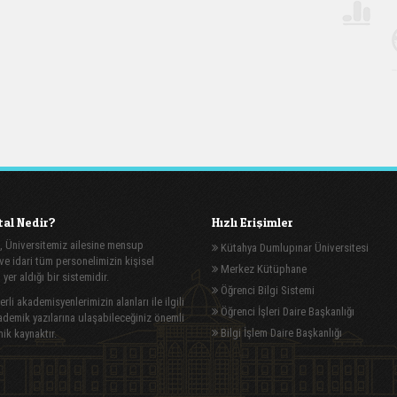
al Nedir?
Hızlı Erişimler
, Üniversitemiz ailesine mensup
Kütahya Dumlupınar Üniversitesi
e idari tüm personelimizin kişisel
Merkez Kütüphane
n yer aldığı bir sistemidir.
Öğrenci Bilgi Sistemi
rli akademisyenlerimizin alanları ile ilgili
Öğrenci İşleri Daire Başkanlığı
demik yazılarına ulaşabileceğiniz önemli
Bilgi İşlem Daire Başkanlığı
ik kaynaktır.