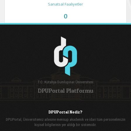
Sanatsal Faaliyetler
0
T.C. Kütahya Dumlupınar Üniversitesi
DPUPortal Platformu
DPUPortal Nedir?
DPUPortal, Üniversitemiz ailesine mensup akademik ve idari tüm personelimizin
kişisel bilgilerinin yer aldığı bir sistemidir.