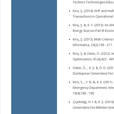
Technics Technologies Educa
Kırış, Ş. (2014). AHP and mu
Transactions in Operational 
Kırış, Ş. &, K. Y. (2013). An
Energy Sources Part B-Econom
Kırış, Ş. (2013). Multi Crite
Informatica, 24(2),199 - 217.
Kırış, Ş. & Üstün, Ö. (2012).
Optimization, 61(4),423 - 4
Üstün, Ö., , K. Ş. &, D. D. 
Dumlupınar Üniversitesi Fen Bi
Kiris, S., , Y. N. &, A. E. (20
Emergency Department. Intern
18(4),180 - 190.
Çiçekdağı, H. İ. &, K. Ş. (20
Üniversitesi Fen Bilimleri Enst