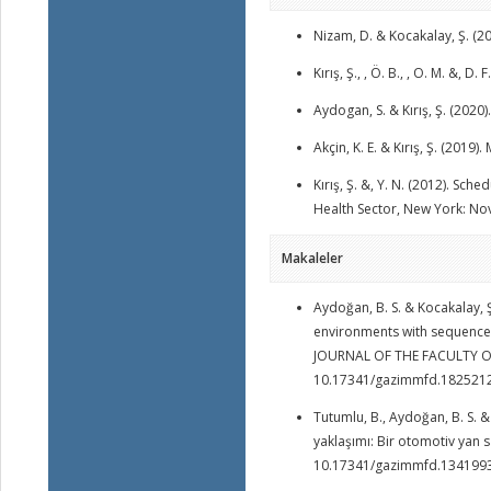
Nizam, D. & Kocakalay, Ş. (
Kırış, Ş., , Ö. B., , O. M. &, D
Aydogan, S. & Kırış, Ş. (2020)
Akçin, K. E. & Kırış, Ş. (2019
Kırış, Ş. &, Y. N. (2012). S
Health Sector, New York: No
Makaleler
Aydoğan, B. S. & Kocakalay, 
environments with sequence-
JOURNAL OF THE FACULTY OF
10.17341/gazimmfd.182521
Tutumlu, B., Aydoğan, B. S. 
yaklaşımı: Bir otomotiv yan sa
10.17341/gazimmfd.134199