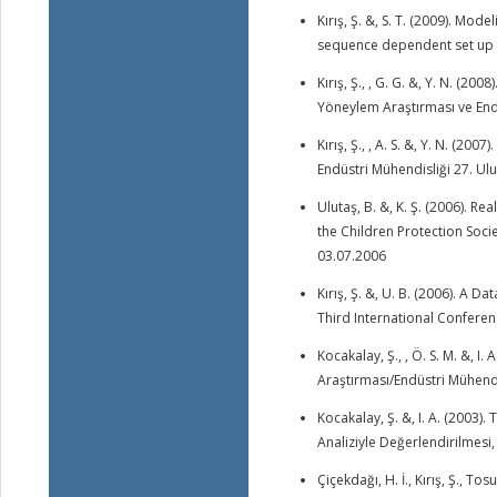
Kırış, Ş. &, S. T. (2009). M
sequence dependent set up t
Kırış, Ş., , G. G. &, Y. N. (2
Yöneylem Araştırması ve Endü
Kırış, Ş., , A. S. &, Y. N. (20
Endüstri Mühendisliği 27. Ul
Ulutaş, B. &, K. Ş. (2006). Re
the Children Protection Soci
03.07.2006
Kırış, Ş. &, U. B. (2006). A
Third International Confere
Kocakalay, Ş., , Ö. S. M. &, I
Araştırması/Endüstri Mühendi
Kocakalay, Ş. &, I. A. (2003)
Analiziyle Değerlendirilmesi,
Çiçekdağı, H. İ., Kırış, Ş.