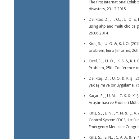
The first International Exhi
disasters, 23.12.2015
Deliktas, D., , T. O., , U. O
using ahp and multi choice 
29.06.2014
Kiris, S., , U. O. &, K. İ. O
problem, Euro|Informs, 26t
Ozel, E., , U. O., , K. S. &,
Problem, 25th Conference o
Deliktaş, D., , Ü. Ö. &, K. 
yaklaşımı ve bir uygulama, Y
Kaçar, E., , U. M., , Ç. K. &
Araştırması ve Endüstri Mühe
Kırış, Ş., , E. N., , Y. N. &
Control System EDCS, 1st Eu
Emergency Medicine Congres
Kiris, S., , E. N., , C. A. A. &