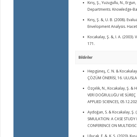
Kırış, Ş., Yuzugullu, N., Erg
Departments. Knowledge-Base
Kırış, Ş. &, U. B. (2008). Ev
Envelopment Analysis. Hacett
Kocakalay, Ş. &, I. A. (2003).
171.
Bildiriler
Hepgüneş, C. N. & Kocakala
ÇÖZÜM ÖNERİSİ, 16. ULUSLA
Özçelik, N., Kocakalay, Ş.
VERİ DOĞRULUĞU VE SÜREÇ 
APPLIED SCIENCES, 05.12.20
Aydoğan, S. & Kocakalay,
SIMULATION: A CASE STUDY 
CONFERENCE ON MULTIDISCIP
Ulucak, E. &, K. Ş. (2020). Ku