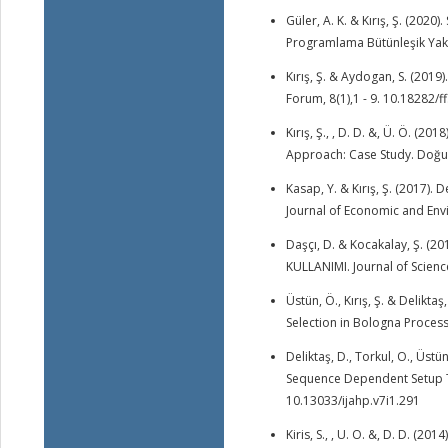
Güler, A. K. & Kırış, Ş. (202
Programlama Bütünleşik Yakla
Kırış, Ş. & Aydogan, S. (2019
Forum, 8(1),1 - 9. 10.18282/f
Kırış, Ş., , D. D. &, Ü. Ö. (
Approach: Case Study. Doğuş 
Kasap, Y. & Kırış, Ş. (2017)
Journal of Economic and Envi
Daşçı, D. & Kocakalay, Ş. 
KULLANIMI. Journal of Science
Üstün, Ö., Kırış, Ş. & Delikt
Selection in Bologna Process.
Deliktaş, D., Torkul, O., Üst
Sequence Dependent Setup Time
10.13033/ijahp.v7i1.291
Kiris, S., , U. O. &, D. D. (2