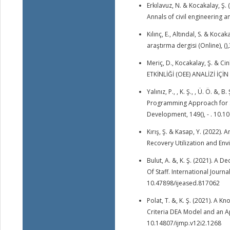
Erkılavuz, N. & Kocakalay, Ş.
Annals of civil engineering a
Kılınç, E., Altındal, S. & Ko
araştırma dergisi (Online), ()
Meriç, D., Kocakalay, Ş. & 
ETKİNLİĞİ (OEE) ANALİZİ İÇİN 
Yalınız, P., , K. Ş., , Ü. Ö. 
Programming Approach for Su
Development, 149(), - . 10.
Kırış, Ş. & Kasap, Y. (2022).
Recovery Utilization and En
Bulut, A. &, K. Ş. (2021). A
Of Staff. International Journa
10.47898/ijeased.817062
Polat, T. &, K. Ş. (2021). 
Criteria DEA Model and an A
10.14807/ijmp.v12i2.1268