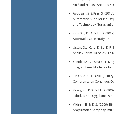
Sınıflandırılması, Anadolu 5.
Aydogan, S. & Kırış, Ş. (201
Automotive Supplier Industr
and Technology (EurasianSci
Kırış, Ş., , D. D. &, Ü. Ö. (
Approach: Case Study, The 1
Üstün, Ö., , Ç. İ., , K. Ş., , 
Analitik Serim Süreci ASS il
Yenideniz, T., Öztürk, H., Kır
Programlama Modeli ve bir Uy
Kiris, S. &, U. O. (2010). F
Conference on Continuos Opt
Yavaş, S., , K. Ş. &, Ü. Ö. (
Fabrikasında Uygulama, 9. U
Yıldırım, E. &, K. Ş. (2009). 
Araştırmaları Sempozyumu, 