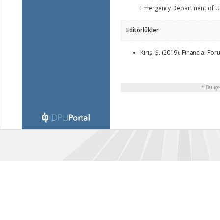
Emergency Department of Un
Editörlükler
Kırış, Ş. (2019). Financial Fo
* Bu içe