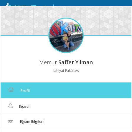
Mobil
Menü
Memur
Saffet Yılman
İlahiyat Fakültesi
Profil
Kişisel
Eğitim Bilgileri