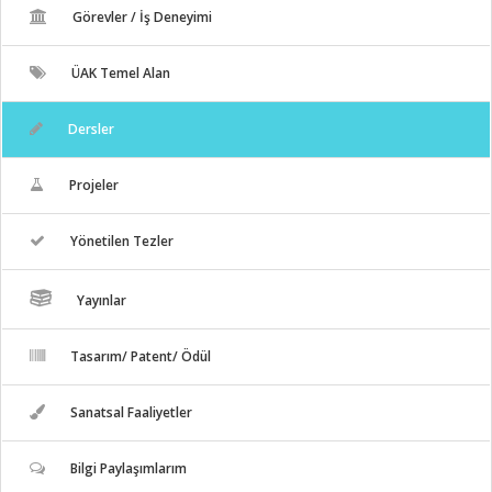
Görevler / İş Deneyimi
ÜAK Temel Alan
Dersler
Projeler
Yönetilen Tezler
Yayınlar
Tasarım/ Patent/ Ödül
Sanatsal Faaliyetler
Bilgi Paylaşımlarım