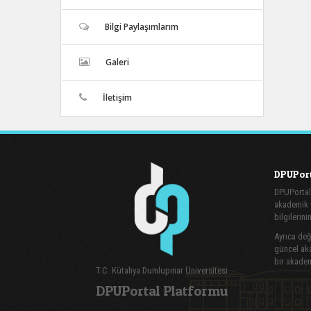
Bilgi Paylaşımlarım
Galeri
İletişim
DPUPort
DPUPortal
akademik v
bilgilerini
Ayrıca değe
güncel aka
bir akadem
T.C. Kütahya Dumlupınar Üniversitesi
DPUPortal Platformu