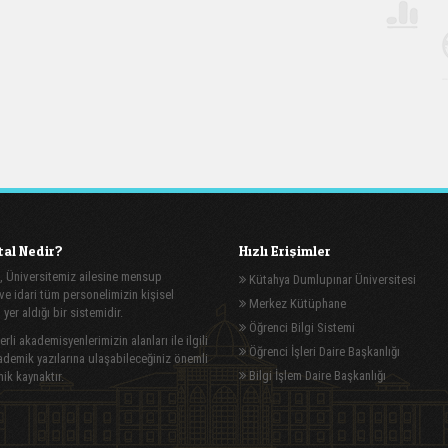
al Nedir?
Hızlı Erişimler
, Üniversitemiz ailesine mensup
Kütahya Dumlupınar Üniversitesi
e idari tüm personelimizin kişisel
Merkez Kütüphane
n yer aldığı bir sistemidir.
Öğrenci Bilgi Sistemi
rli akademisyenlerimizin alanları ile ilgili
Öğrenci İşleri Daire Başkanlığı
demik yazılarına ulaşabileceğiniz önemli
Bilgi İşlem Daire Başkanlığı
ik kaynaktır.