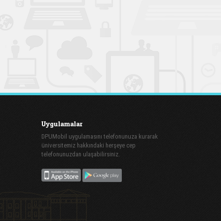
Uygulamalar
DPUMobil uygulamasını telefonunuza kurarak
üniversitemiz hakkındaki herşeye cep
telefonunuzdan ulaşabilirsiniz.