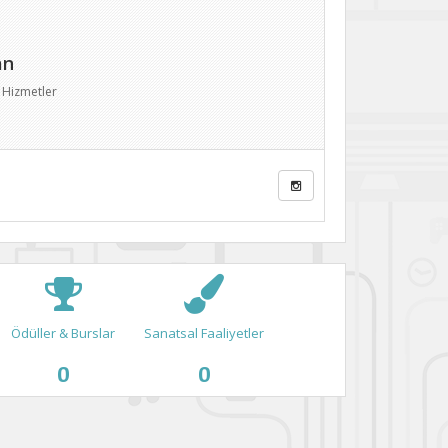
an
 Hizmetler
Ödüller & Burslar
Sanatsal Faaliyetler
0
0