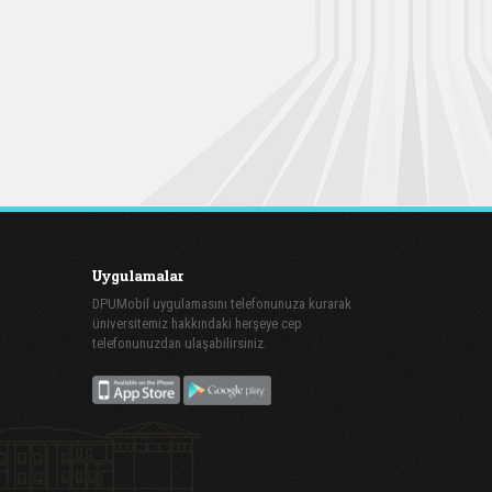
Uygulamalar
DPUMobil uygulamasını telefonunuza kurarak
üniversitemiz hakkındaki herşeye cep
telefonunuzdan ulaşabilirsiniz.