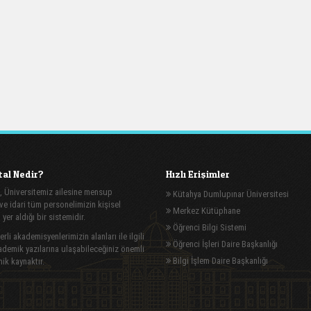
al Nedir?
Hızlı Erişimler
, Üniversitemiz ailesine mensup
Kütahya Dumlupınar Üniversitesi
e idari tüm personelimizin kişisel
Merkez Kütüphane
n yer aldığı bir sistemidir.
Öğrenci Bilgi Sistemi
rli akademisyenlerimizin alanları ile ilgili
Öğrenci İşleri Daire Başkanlığı
demik yazılarına ulaşabileceğiniz önemli
Bilgi İşlem Daire Başkanlığı
ik kaynaktır.