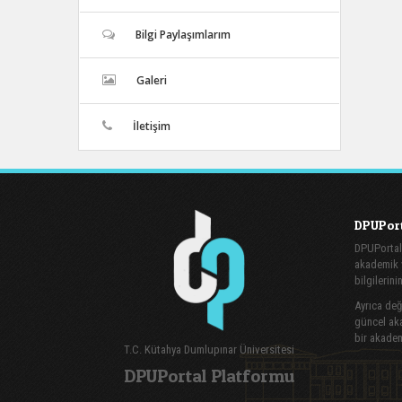
Bilgi Paylaşımlarım
Galeri
İletişim
DPUPort
DPUPortal
akademik v
bilgilerini
Ayrıca değe
güncel aka
bir akadem
T.C. Kütahya Dumlupınar Üniversitesi
DPUPortal Platformu