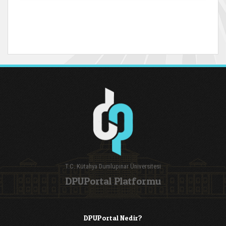
T.C. Kütahya Dumlupınar Üniversitesi
DPUPortal Platformu
DPUPortal Nedir?