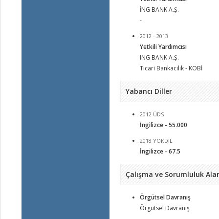
İNG BANK A.Ş.
-
2012 - 2013
Yetkili Yardımcısı
ING BANK A.Ş.
Ticari Bankacılık - KOBİ
Yabancı Diller
2012 ÜDS
İngilizce - 55.000
2018 YÖKDİL
İngilizce - 67.5
Çalışma ve Sorumluluk Alan
Örgütsel Davranış
Örgütsel Davranış