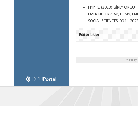
Fırın, S. (2023). BİREY Ö
ÜZERİNE BİR ARAŞTIRMA, E
SOCIAL SCIENCES, 09.11.202
Editörlükler
* Bu içe