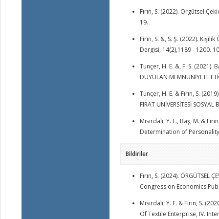
Fırın, S. (2022). Örgütsel Çe
19.
Fırın, S. &, S. Ş. (2022). Kişi
Dergisi, 14(2),1189 - 1200. 
Tunçer, H. E. &, F. S. (20
DUYULAN MEMNUNİYETE ETKİSİ.
Tunçer, H. E. & Fırın, S. (
FIRAT ÜNİVERSİTESİ SOSYAL BİL
Mısırdalı, Y. F., Baş, M. & Fı
Determination of Personality 
Bildiriler
Fırın, S. (2024). ÖRGÜTSEL 
Congress on Economics Publi
Mısırdalı, Y. F. & Fırın, S. 
Of Textile Enterprise, IV. In