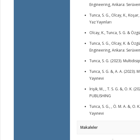
Engineering, Ankara: Serüven
Tunca, S. G., Olcay, K., Koşa
Yaz Yayınları
Olcay, K., Tunca, S. G. & Özg
Tunca, S. G., Olcay, K. & Özg
Engineering, Ankara: Serüven
Tunca, S. G. (2023). Multidis
Tunca, S. G. &, A. A. (2023)
Yayınevi
İrişik, M., , T. S. G. &, O
PUBLISHING
Tunca, S. G., , Ö. M. A. &, O
Yayınevi
Makaleler