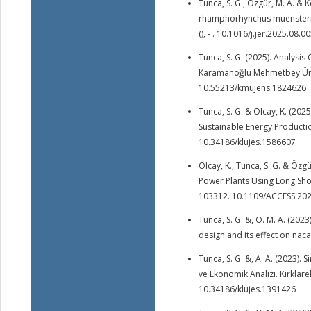
Tunca, S. G., Özgür, M. A. &
rhamphorhynchus muensteri-i
(), - . 10.1016/j.jer.2025.08.0
Tunca, S. G. (2025). Analys
Karamanoğlu Mehmetbey Üniver
10.55213/kmujens.1824626
Tunca, S. G. & Olcay, K. (202
Sustainable Energy Production
10.34186/klujes.1586607
Olcay, K., Tunca, S. G. & Özg
Power Plants Using Long Sho
103312. 10.1109/ACCESS.20
Tunca, S. G. &, Ö. M. A. (2023
design and its effect on naca0
Tunca, S. G. &, A. A. (2023).
ve Ekonomik Analizi. Kirklarel
10.34186/klujes.1391426