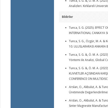
Tunca, S. G. &, Ö. M. A. (20
Analizleri. Kirklareli Univers
Bildiriler
Tunca, S. G. (2025). EFFEC
INTERNATIONAL CANKAYA SCI
Tunca, S. G., Özgür, M. A. & 
10. ULUSLARARASI ANKARA B
Tunca, S. G. &, Ö. M. A. (20
Yöntemi ile Analizi, Global
Tunca, S. G. &, Ö. M. A. (2
KUVVETLER AÇISINDAN KARŞI
CONFERENCE ON MULTIDISCIP
Arslan, O., Akbulut, A. & Tunc
Üretiminde Değerlendirilmesi,
Arslan, O., Akbulut, A. & Tunc
Sinter Magnesite Manufacturi