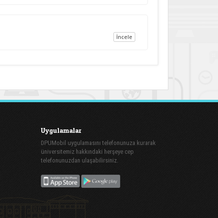
İncele
Uygulamalar
DPUMobil uygulamasını telefonunuza kurarak
üniversitemiz hakkındaki herşeye cep
telefonunuzdan ulaşabilirsiniz.