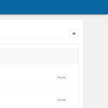
İncele
İncele