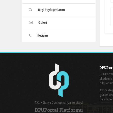
Bilgi Paylaşımlarım
Galeri
İletişim
DPUPort
DPUPortal
akademik v
bilgilerini
Ayrıca değe
güncel aka
bir akadem
T.C. Kütahya Dumlupınar Üniversitesi
DPUPortal Platformu