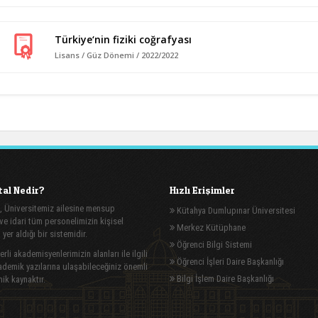
Türkiye‘nin fiziki coğrafyası
Lisans / Güz Dönemi / 2022/2022
al Nedir?
Hızlı Erişimler
, Üniversitemiz ailesine mensup
Kütahya Dumlupınar Üniversitesi
e idari tüm personelimizin kişisel
Merkez Kütüphane
n yer aldığı bir sistemidir.
Öğrenci Bilgi Sistemi
rli akademisyenlerimizin alanları ile ilgili
Öğrenci İşleri Daire Başkanlığı
demik yazılarına ulaşabileceğiniz önemli
Bilgi İşlem Daire Başkanlığı
ik kaynaktır.