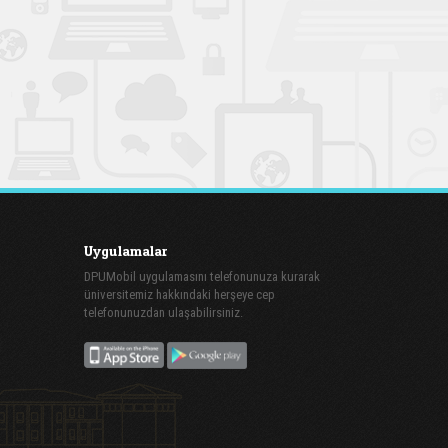
Uygulamalar
DPUMobil uygulamasını telefonunuza kurarak
üniversitemiz hakkındaki herşeye cep
telefonunuzdan ulaşabilirsiniz.