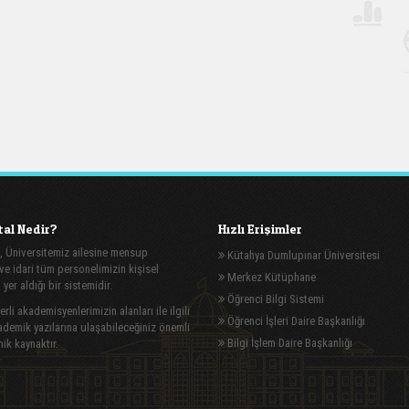
al Nedir?
Hızlı Erişimler
, Üniversitemiz ailesine mensup
Kütahya Dumlupınar Üniversitesi
e idari tüm personelimizin kişisel
Merkez Kütüphane
n yer aldığı bir sistemidir.
Öğrenci Bilgi Sistemi
rli akademisyenlerimizin alanları ile ilgili
Öğrenci İşleri Daire Başkanlığı
demik yazılarına ulaşabileceğiniz önemli
Bilgi İşlem Daire Başkanlığı
ik kaynaktır.