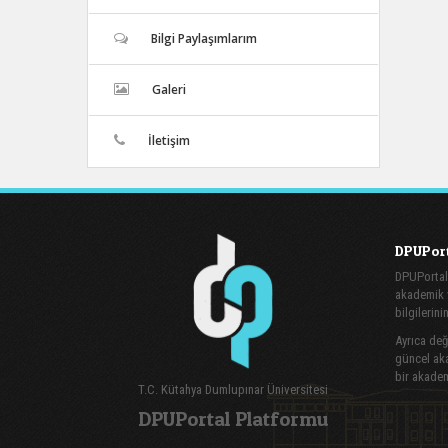
Bilgi Paylaşımlarım
Galeri
İletişim
DPUPort
DPUPortal
akademik v
bilgilerini
Ayrıca değe
güncel aka
bir akadem
T.C. Kütahya Dumlupınar Üniversitesi
DPUPortal Platformu