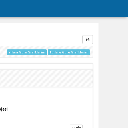
Yıllara Göre Grafiklerim
Türlere Göre Grafiklerim
rojesi
İncele