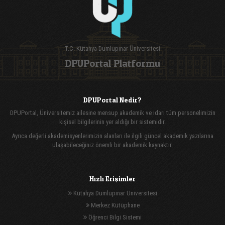
T.C. Kütahya Dumlupınar Üniversitesi
DPUPortal Platformu
DPUPortal Nedir?
DPUPortal, Üniversitemiz ailesine mensup akademik ve idari tüm personelimizin
kişisel bilgilerinin yer aldığı bir sistemidir.
Ayrıca değerli akademisyenlerimizin alanları ile ilgili güncel akademik yazılarına
ulaşabileceğiniz önemli bir akademik kaynaktır.
Hızlı Erişimler
Kütahya Dumlupınar Üniversitesi
Merkez Kütüphane
Öğrenci Bilgi Sistemi