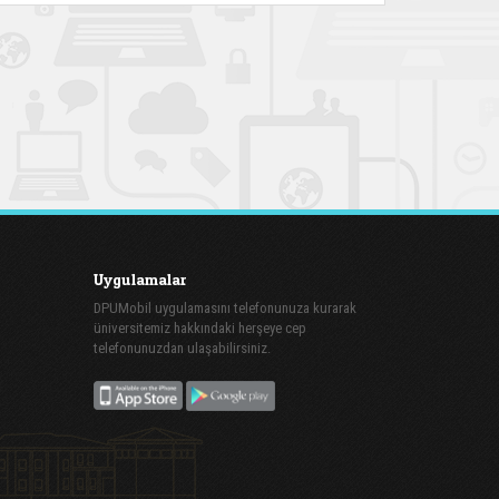
Uygulamalar
DPUMobil uygulamasını telefonunuza kurarak
üniversitemiz hakkındaki herşeye cep
telefonunuzdan ulaşabilirsiniz.