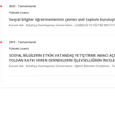
2023 - Tamamlandı
Yüksek Lisans
Sosyal bilgiler öğretmenlerinin çevreci sivil toplum kuruluşla
Kurum Adı : Kütahya Dumlupınar Üniversitesi , LİSANSÜSTÜ EĞİTİM ENSTİTÜS
2019 - Tamamlandı
Yüksek Lisans
SOSYAL BİLGİLERİN ETKİN VATANDAŞ YETİŞTİRME AMACI A
YOLDAN KATKI VEREN DERNEKLERİN İŞLEVSELLİĞİNİN İNCEL
Kurum Adı : Kütahya Dumlupınar Üniversitesi , Eğitim Bilimleri Enstitüsü , T