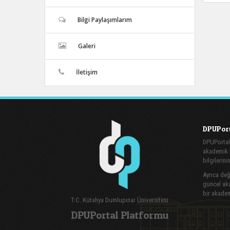
Bilgi Paylaşımlarım
Galeri
İletişim
DPUPort
DPUPortal
akademik v
bilgilerini
Ayrıca değe
güncel aka
bir akadem
T.C. Kütahya Dumlupınar Üniversitesi
DPUPortal Platformu