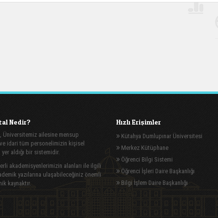
al Nedir?
Hızlı Erişimler
, Üniversitemiz ailesine mensup
Kütahya Dumlupınar Üniversitesi
e idari tüm personelimizin kişisel
Merkez Kütüphane
n yer aldığı bir sistemidir.
Öğrenci Bilgi Sistemi
rli akademisyenlerimizin alanları ile ilgili
Öğrenci İşleri Daire Başkanlığı
demik yazılarına ulaşabileceğiniz önemli
Bilgi İşlem Daire Başkanlığı
ik kaynaktır.