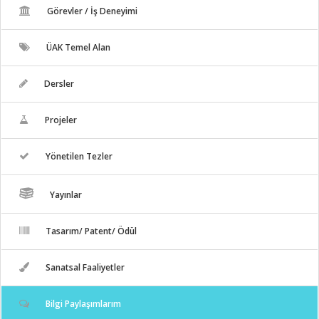
Görevler / İş Deneyimi
ÜAK Temel Alan
Dersler
Projeler
Yönetilen Tezler
Yayınlar
Tasarım/ Patent/ Ödül
Sanatsal Faaliyetler
Bilgi Paylaşımlarım