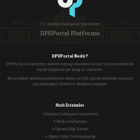
T.C. Kütahya Dumlupınar Üniversitesi
DPUPortal Platformu
DPUPortal Nedir?
DPUPortal, Üniversitemiz ailesine mensup akademik ve idari tüm personelimizin
kişisel bilgilerinin yer aldığı bir sistemidir.
Ayrıca değerli akademisyenlerimizin alanları ile ilgili güncel akademik yazılarına
ulaşabileceğiniz önemli bir akademik kaynaktır.
Hızlı Erişimler
Kütahya Dumlupınar Üniversitesi
Merkez Kütüphane
Öğrenci Bilgi Sistemi
Öğrenci İşleri Daire Başkanlığı