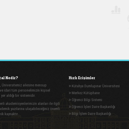
al Nedir?
Hızlı Erişimler
, Üniversitemiz ailesine mensup
Kütahya Dumlupınar Üniversitesi
e idari tüm personelimizin kişisel
Merkez Kütüphane
n yer aldığı bir sistemidir.
Öğrenci Bilgi Sistemi
rli akademisyenlerimizin alanları ile ilgili
Öğrenci İşleri Daire Başkanlığı
demik yazılarına ulaşabileceğiniz önemli
Bilgi İşlem Daire Başkanlığı
ik kaynaktır.