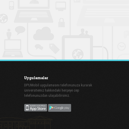
Uygulamalar
DPUMobil uygulamasını telefonunuza kurarak
üniversitemiz hakkındaki herşeye cep
telefonunuzdan ulaşabilirsiniz.