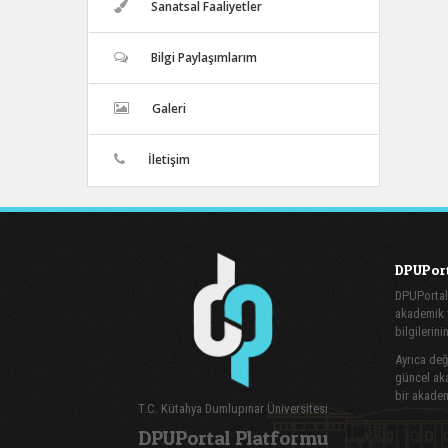
Sanatsal Faaliyetler
Bilgi Paylaşımlarım
Galeri
İletişim
DPUPort
DPUPortal
akademik v
bilgilerini
Ayrıca değe
güncel aka
bir akadem
T.C. Kütahya Dumlupınar Üniversitesi
DPUPortal Platformu