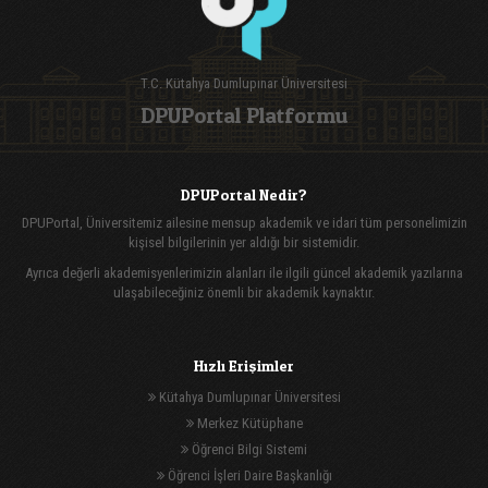
T.C. Kütahya Dumlupınar Üniversitesi
DPUPortal Platformu
DPUPortal Nedir?
DPUPortal, Üniversitemiz ailesine mensup akademik ve idari tüm personelimizin
kişisel bilgilerinin yer aldığı bir sistemidir.
Ayrıca değerli akademisyenlerimizin alanları ile ilgili güncel akademik yazılarına
ulaşabileceğiniz önemli bir akademik kaynaktır.
Hızlı Erişimler
Kütahya Dumlupınar Üniversitesi
Merkez Kütüphane
Öğrenci Bilgi Sistemi
Öğrenci İşleri Daire Başkanlığı