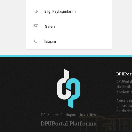
Bilgi Paylaşımlarım
Galeri
İletişim
DPUPort
DPUPortal
akademik v
bilgilerini
Ayrıca değe
güncel aka
bir akadem
T.C. Kütahya Dumlupınar Üniversitesi
DPUPortal Platformu