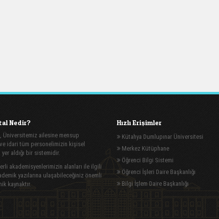
al Nedir?
Hızlı Erişimler
, Üniversitemiz ailesine mensup
Kütahya Dumlupınar Üniversitesi
e idari tüm personelimizin kişisel
Merkez Kütüphane
n yer aldığı bir sistemidir.
Öğrenci Bilgi Sistemi
rli akademisyenlerimizin alanları ile ilgili
Öğrenci İşleri Daire Başkanlığı
demik yazılarına ulaşabileceğiniz önemli
Bilgi İşlem Daire Başkanlığı
ik kaynaktır.