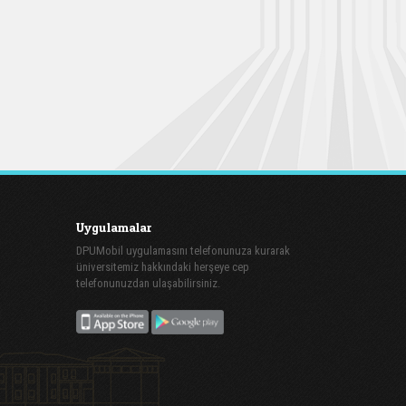
Uygulamalar
DPUMobil uygulamasını telefonunuza kurarak
üniversitemiz hakkındaki herşeye cep
telefonunuzdan ulaşabilirsiniz.