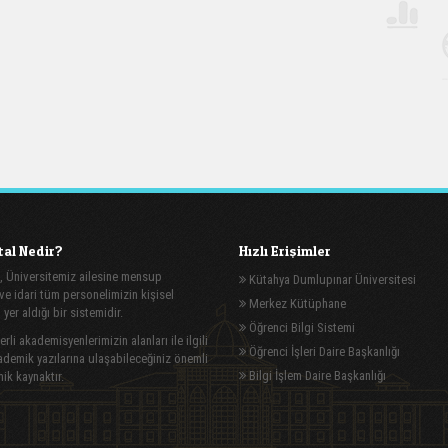
al Nedir?
Hızlı Erişimler
, Üniversitemiz ailesine mensup
Kütahya Dumlupınar Üniversitesi
e idari tüm personelimizin kişisel
Merkez Kütüphane
n yer aldığı bir sistemidir.
Öğrenci Bilgi Sistemi
rli akademisyenlerimizin alanları ile ilgili
Öğrenci İşleri Daire Başkanlığı
demik yazılarına ulaşabileceğiniz önemli
Bilgi İşlem Daire Başkanlığı
ik kaynaktır.