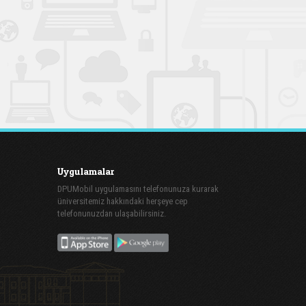
Uygulamalar
DPUMobil uygulamasını telefonunuza kurarak
üniversitemiz hakkındaki herşeye cep
telefonunuzdan ulaşabilirsiniz.