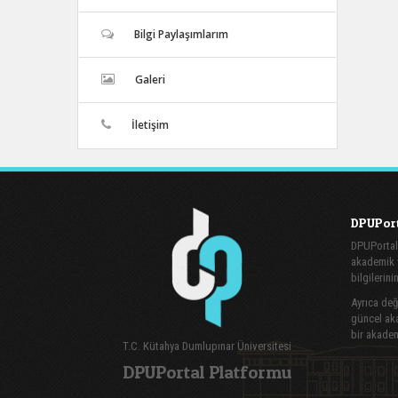
Bilgi Paylaşımlarım
Galeri
İletişim
DPUPort
DPUPortal
akademik v
bilgilerini
Ayrıca değe
güncel aka
bir akadem
T.C. Kütahya Dumlupınar Üniversitesi
DPUPortal Platformu