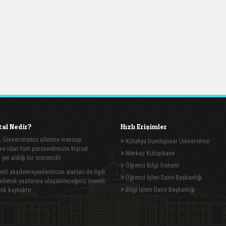
al Nedir?
Hızlı Erişimler
, Üniversitemiz ailesine mensup
Kütahya Dumlupınar Üniversitesi
e idari tüm personelimizin kişisel
Merkez Kütüphane
n yer aldığı bir sistemidir.
Öğrenci Bilgi Sistemi
rli akademisyenlerimizin alanları ile ilgili
Öğrenci İşleri Daire Başkanlığı
demik yazılarına ulaşabileceğiniz önemli
Bilgi İşlem Daire Başkanlığı
ik kaynaktır.