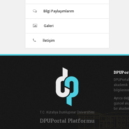
Bilgi Paylaşımlarım
Galeri
İletişim
DPUPort
DPUPortal
akademik v
bilgilerini
Ayrıca değe
güncel aka
bir akadem
T.C. Kütahya Dumlupınar Üniversitesi
DPUPortal Platformu