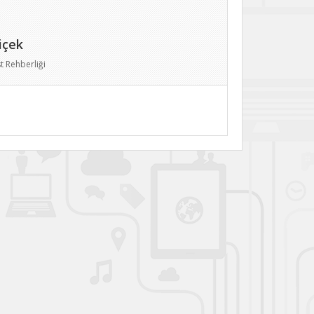
içek
t Rehberliği