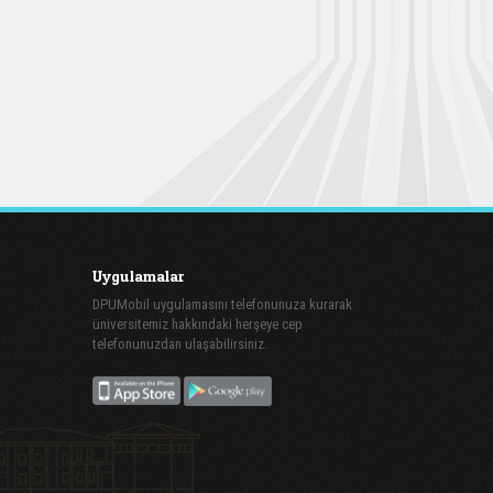
Uygulamalar
DPUMobil uygulamasını telefonunuza kurarak
üniversitemiz hakkındaki herşeye cep
telefonunuzdan ulaşabilirsiniz.