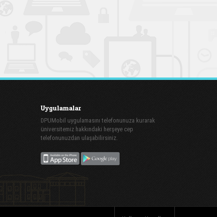
Uygulamalar
DPUMobil uygulamasını telefonunuza kurarak
üniversitemiz hakkındaki herşeye cep
telefonunuzdan ulaşabilirsiniz.