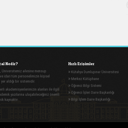
al Nedir?
Hızlı Erişimler
, Üniversitemiz ailesine mensup
Kütahya Dumlupınar Üniversitesi
e idari tüm personelimizin kişisel
Merkez Kütüphane
n yer aldığı bir sistemidir.
Öğrenci Bilgi Sistemi
rli akademisyenlerimizin alanları ile ilgili
Öğrenci İşleri Daire Başkanlığı
demik yazılarına ulaşabileceğiniz önemli
Bilgi İşlem Daire Başkanlığı
ik kaynaktır.