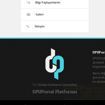
Bilgi Paylaşımlarım
Galeri
İletişim
DPUPort
DPUPortal
akademik v
bilgilerini
Ayrıca değe
güncel aka
bir akadem
T.C. Kütahya Dumlupınar Üniversitesi
DPUPortal Platformu