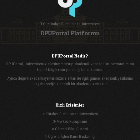
T.C. Kütahya Dumlupınar Üniversitesi
DPUPortal Platformu
DPUPortal Nedir?
DPUPortal, Üniversitemiz ailesine mensup akademik ve idari tüm personelimizin
kişisel bilgilerinin yer aldığı bir sistemidir.
Ayrıca değerli akademisyenlerimizin alanları ile ilgili güncel akademik yazılarına
ulaşabileceğiniz önemli bir akademik kaynaktır.
Hızlı Erişimler
Kütahya Dumlupınar Üniversitesi
Merkez Kütüphane
Öğrenci Bilgi Sistemi
Öğrenci İşleri Daire Başkanlığı