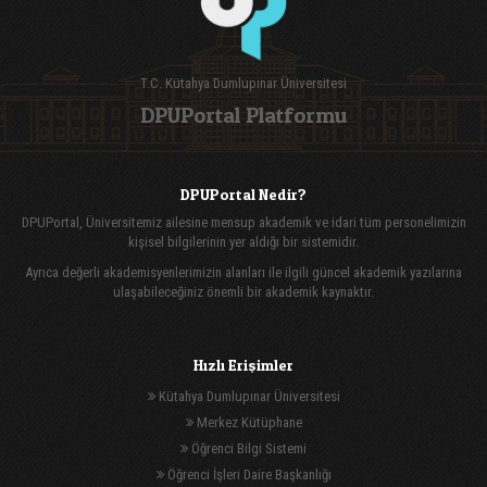
T.C. Kütahya Dumlupınar Üniversitesi
DPUPortal Platformu
DPUPortal Nedir?
DPUPortal, Üniversitemiz ailesine mensup akademik ve idari tüm personelimizin
kişisel bilgilerinin yer aldığı bir sistemidir.
Ayrıca değerli akademisyenlerimizin alanları ile ilgili güncel akademik yazılarına
ulaşabileceğiniz önemli bir akademik kaynaktır.
Hızlı Erişimler
Kütahya Dumlupınar Üniversitesi
Merkez Kütüphane
Öğrenci Bilgi Sistemi
Öğrenci İşleri Daire Başkanlığı