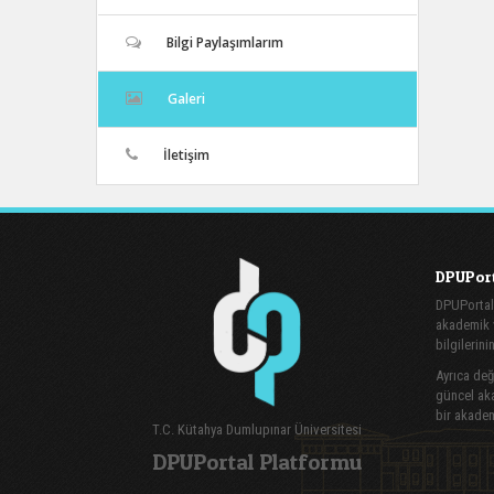
Bilgi Paylaşımlarım
Galeri
İletişim
DPUPort
DPUPortal
akademik v
bilgilerini
Ayrıca değe
güncel aka
bir akadem
T.C. Kütahya Dumlupınar Üniversitesi
DPUPortal Platformu