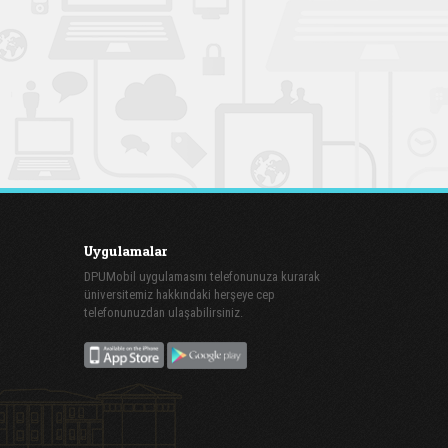
Uygulamalar
DPUMobil uygulamasını telefonunuza kurarak
üniversitemiz hakkındaki herşeye cep
telefonunuzdan ulaşabilirsiniz.