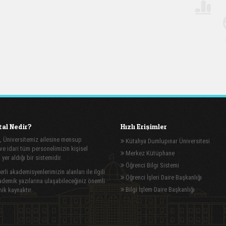
al Nedir?
Hızlı Erişimler
, Üniversitemiz ailesine mensup
Kütahya Dumlupınar Üniversitesi
e idari tüm personelimizin kişisel
Merkez Kütüphane
n yer aldığı bir sistemidir.
Öğrenci Bilgi Sistemi
rli akademisyenlerimizin alanları ile ilgili
Öğrenci İşleri Daire Başkanlığı
demik yazılarına ulaşabileceğiniz önemli
Bilgi İşlem Daire Başkanlığı
ik kaynaktır.