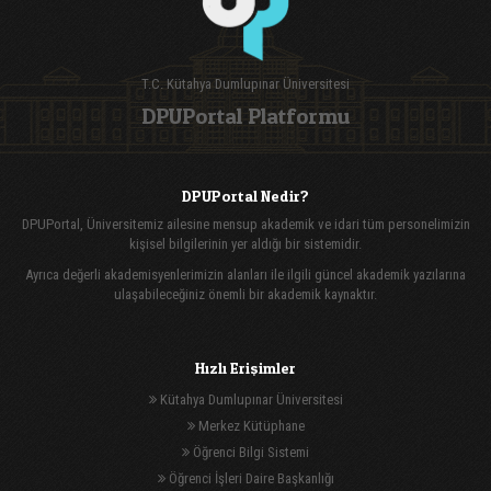
T.C. Kütahya Dumlupınar Üniversitesi
DPUPortal Platformu
DPUPortal Nedir?
DPUPortal, Üniversitemiz ailesine mensup akademik ve idari tüm personelimizin
kişisel bilgilerinin yer aldığı bir sistemidir.
Ayrıca değerli akademisyenlerimizin alanları ile ilgili güncel akademik yazılarına
ulaşabileceğiniz önemli bir akademik kaynaktır.
Hızlı Erişimler
Kütahya Dumlupınar Üniversitesi
Merkez Kütüphane
Öğrenci Bilgi Sistemi
Öğrenci İşleri Daire Başkanlığı