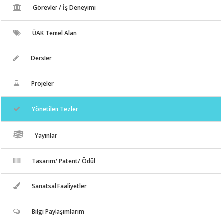
Görevler / İş Deneyimi
ÜAK Temel Alan
Dersler
Projeler
Yönetilen Tezler
Yayınlar
Tasarım/ Patent/ Ödül
Sanatsal Faaliyetler
Bilgi Paylaşımlarım