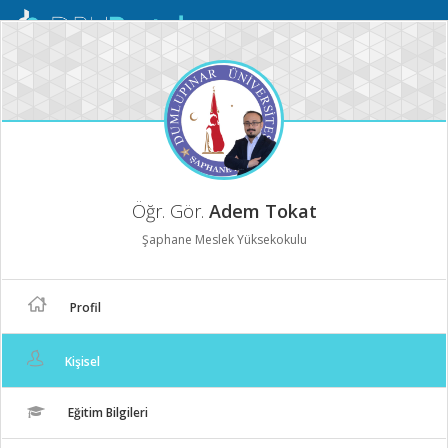
Mobil
Menü
Öğr. Gör.
Adem Tokat
Şaphane Meslek Yüksekokulu
Profil
Kişisel
Eğitim Bilgileri