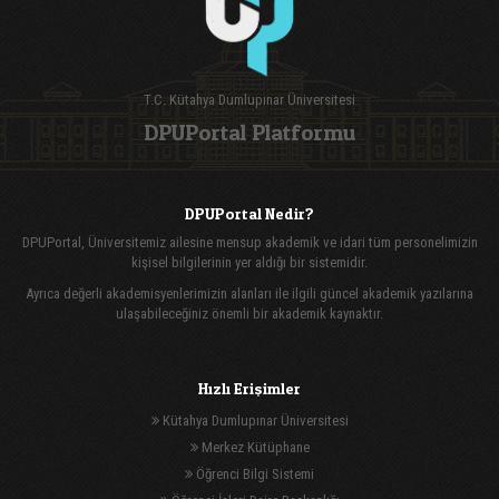
T.C. Kütahya Dumlupınar Üniversitesi
DPUPortal Platformu
DPUPortal Nedir?
DPUPortal, Üniversitemiz ailesine mensup akademik ve idari tüm personelimizin
kişisel bilgilerinin yer aldığı bir sistemidir.
Ayrıca değerli akademisyenlerimizin alanları ile ilgili güncel akademik yazılarına
ulaşabileceğiniz önemli bir akademik kaynaktır.
Hızlı Erişimler
Kütahya Dumlupınar Üniversitesi
Merkez Kütüphane
Öğrenci Bilgi Sistemi