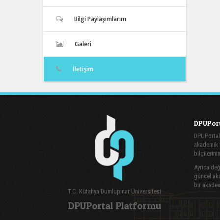
Bilgi Paylaşımlarım
Galeri
İletişim
DPUPort
DPUPortal
akademik v
bilgilerini
Ayrıca değe
güncel aka
bir akadem
T.C. Kütahya Dumlupınar Üniversitesi
DPUPortal Platformu