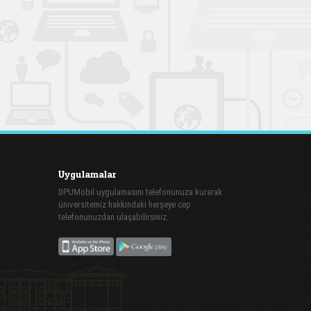
Uygulamalar
DPUMobil uygulamasını telefonunuza kurarak
üniversitemiz hakkındaki herşeye cep
telefonunuzdan ulaşabilirsiniz.