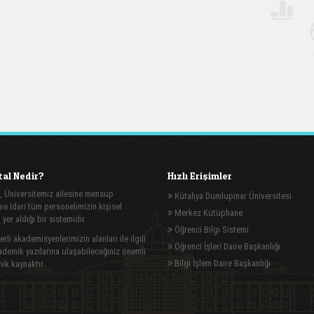
al Nedir?
Hızlı Erişimler
, Üniversitemiz ailesine mensup
Kütahya Dumlupınar Üniversitesi
e idari tüm personelimizin kişisel
Merkez Kütüphane
n yer aldığı bir sistemidir.
Öğrenci Bilgi Sistemi
rli akademisyenlerimizin alanları ile ilgili
Öğrenci İşleri Daire Başkanlığı
demik yazılarına ulaşabileceğiniz önemli
Bilgi İşlem Daire Başkanlığı
ik kaynaktır.