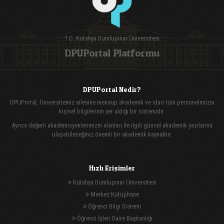
T.C. Kütahya Dumlupınar Üniversitesi
DPUPortal Platformu
DPUPortal Nedir?
DPUPortal, Üniversitemiz ailesine mensup akademik ve idari tüm personelimizin
kişisel bilgilerinin yer aldığı bir sistemidir.
Ayrıca değerli akademisyenlerimizin alanları ile ilgili güncel akademik yazılarına
ulaşabileceğiniz önemli bir akademik kaynaktır.
Hızlı Erişimler
Kütahya Dumlupınar Üniversitesi
Merkez Kütüphane
Öğrenci Bilgi Sistemi
Öğrenci İşleri Daire Başkanlığı