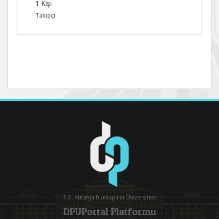
1 Kişi
Takipçi
T.C. Kütahya Dumlupınar Üniversitesi
DPUPortal Platformu