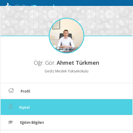
Mobil
Menü
Öğr. Gör.
Ahmet Türkmen
Gediz Meslek Yüksekokulu
Profil
Kişisel
Eğitim Bilgileri