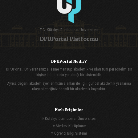
T.C. Kütahya Dumlupınar Üniversitesi
DPUPortal Platformu
DPUPortal Nedir?
DPUPortal, Üniversitemiz ailesine mensup akademik ve idari tüm personelimizin
kişisel bilgilerinin yer aldığı bir sistemidir.
Ayrıca değerli akademisyenlerimizin alanları ile ilgili güncel akademik yazılarına
ulaşabileceğiniz önemli bir akademik kaynaktır.
Hızlı Erişimler
Kütahya Dumlupınar Üniversitesi
Merkez Kütüphane
Öğrenci Bilgi Sistemi