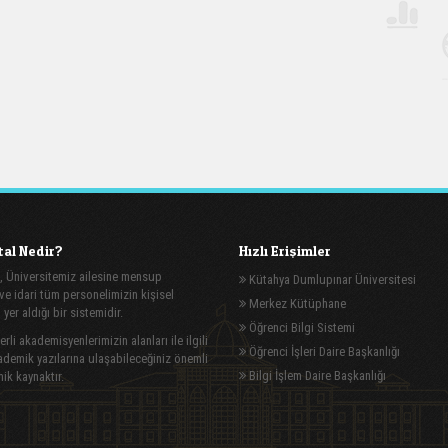
al Nedir?
Hızlı Erişimler
, Üniversitemiz ailesine mensup
Kütahya Dumlupınar Üniversitesi
e idari tüm personelimizin kişisel
Merkez Kütüphane
n yer aldığı bir sistemidir.
Öğrenci Bilgi Sistemi
rli akademisyenlerimizin alanları ile ilgili
Öğrenci İşleri Daire Başkanlığı
demik yazılarına ulaşabileceğiniz önemli
Bilgi İşlem Daire Başkanlığı
ik kaynaktır.