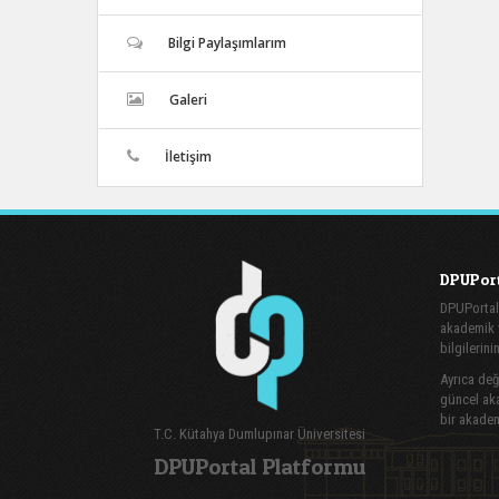
Bilgi Paylaşımlarım
Galeri
İletişim
DPUPort
DPUPortal
akademik v
bilgilerini
Ayrıca değe
güncel aka
bir akadem
T.C. Kütahya Dumlupınar Üniversitesi
DPUPortal Platformu