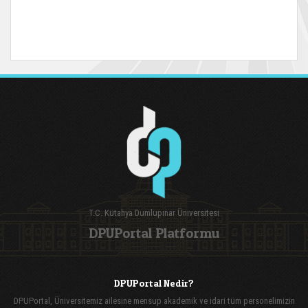
T.C. Kütahya Dumlupınar Üniversitesi
DPUPortal Platformu
DPUPortal Nedir?
DPUPortal, Üniversitemiz ailesine mensup akademik ve idari tüm personelimizin