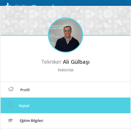
Mobil
Menü
Tekniker
Ali Gülbaşı
Rektörlük
Profil
Kişisel
Eğitim Bilgileri